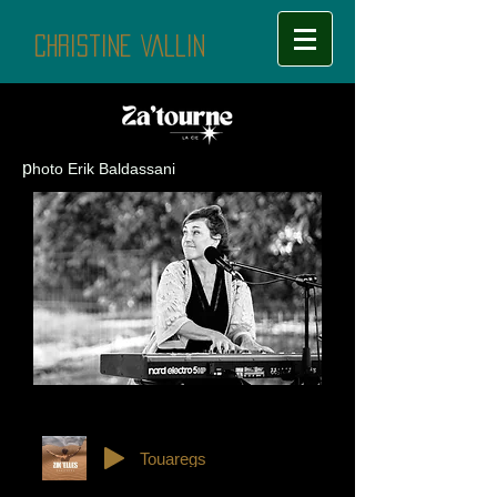
Christine Vallin
p
hoto Erik
Baldassani
Touaregs