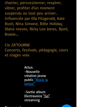
chanter, percussionner, respirer,
vibrer, profiter d'un moment
suspendu ou tout peu arriver..
Influencée par Ella Fitzgerald, Kate
Bush,
Nina Simone, Billie Holiday,
Diane reeves, Ricky Lee Jones, Bjork,
Bowie....
Cie ZA'TOURNE
Concerts, festivals, pédagogie, cours
et stages voix
.
​Actus:
-Nouvelle
création jeune
public
"Rosie la
tortue"
-Sortie album
Electravoice
"Go"
streaming