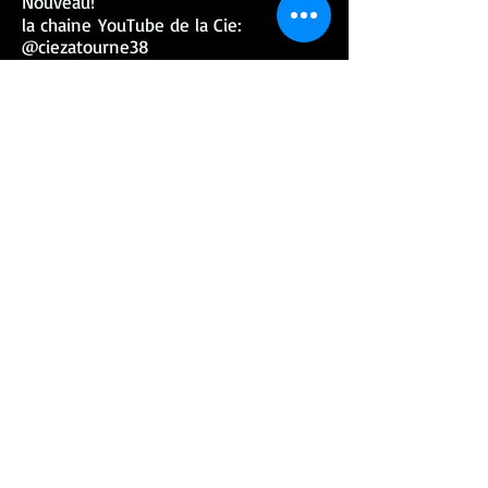
Nouveau!
la chaine
YouTube de la Cie:
@ciezatourne38
Nouveau clip "Touaregs" ZIK'ELLES
en streaming sur les plateformes