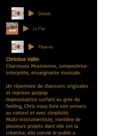
Donot
Le Pas
Flow-er
Christine Vallin
Chanteuse Musicienne, compositrice-
interprète, enseignante musicale.
Un répertoire de chansons originales
et reprises jazzpop
Improvisatrice surfant au gres du
feeling, Chris nous livre son univers
au naturel et avec simplicité.
Multi-instrumentiste, membre de
plusieurs projets dont elle est la
créatrice, elle convie le public a